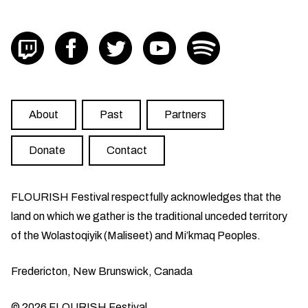
Visit FLOURISH on twitch
Visit FLOURISH on facebook
Visit FLOURISH on Twitter
Visit FLOURISH on YouTub
Visit FLOURISH on
About
Past
Partners
Donate
Contact
FLOURISH Festival respectfully acknowledges that the
land on which we gather is the traditional unceded territory
of the Wolastoqiyik (Maliseet) and Mi’kmaq Peoples.
Fredericton, New Brunswick, Canada
© 2026 FLOURISH Festival