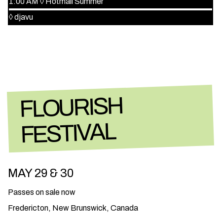
1:00 AM
◊
Hotmail Summer
◊
djavu
FLOURISH
FESTIVAL
MAY 29 & 30
Passes on sale now
Fredericton, New Brunswick, Canada