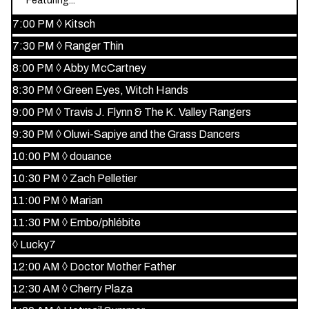
Featuring...
7:00 PM
◊
Kitsch
7:30 PM
◊
Ranger Thin
8:00 PM
◊
Abby McCartney
8:30 PM
◊
Green Eyes, Witch Hands
9:00 PM
◊
Travis J. Flynn & The K. Valley Rangers
9:30 PM
◊
Oluwi-Sapiye and the Grass Dancers
10:00 PM
◊
douance
10:30 PM
◊
Zach Pelletier
11:00 PM
◊
Marian
11:30 PM
◊
Embo/phlébite
◊
Lucky7
12:00 AM
◊
Doctor Mother Father
12:30 AM
◊
Cherry Plaza